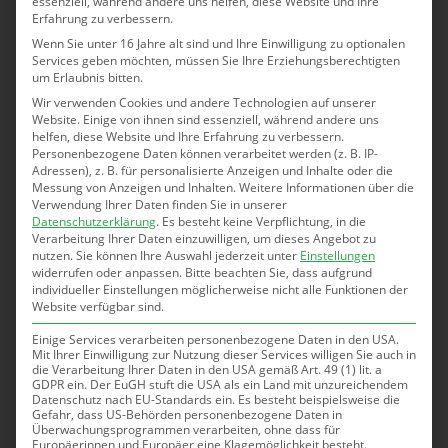
essenziell, während andere uns helfen, diese Website und Ihre
Erfahrung zu verbessern.
Geheimnis. Neben wenigen anderen wurde
Wenn Sie unter 16 Jahre alt sind und Ihre Einwilligung zu optionalen
Seppi Herzog bayernweit als Landesbester
Services geben möchten, müssen Sie Ihre Erziehungsberechtigten
Absolvent ausgezeichnet.
um Erlaubnis bitten.
Wir verwenden Cookies und andere Technologien auf unserer
Wie wir aber jetzt schon wissen, geht es noch
Website. Einige von ihnen sind essenziell, während andere uns
weiter und Seppi erhält am 11. Dezember in
helfen, diese Website und Ihre Erfahrung zu verbessern.
Personenbezogene Daten können verarbeitet werden (z. B. IP-
Berlin die Auszeichnung als Bundesbester
Adressen), z. B. für personalisierte Anzeigen und Inhalte oder die
Absolvent seines Ausbildungsberufes.
Messung von Anzeigen und Inhalten.
Weitere Informationen über die
Verwendung Ihrer Daten finden Sie in unserer
Datenschutzerklärung
.
Es besteht keine Verpflichtung, in die
Verarbeitung Ihrer Daten einzuwilligen, um dieses Angebot zu
nutzen.
Sie können Ihre Auswahl jederzeit unter
Einstellungen
Die Beiden sind mittlerweile schon fest im
widerrufen oder anpassen.
Bitte beachten Sie, dass aufgrund
individueller Einstellungen möglicherweise nicht alle Funktionen der
Berufsleben angekommen. Peter im
Website verfügbar sind.
elterlichen Betrieb und Seppi als Deponiewart
Einige Services verarbeiten personenbezogene Daten in den USA.
in der DKO-Deponie der Firma Zosseder.
Mit Ihrer Einwilligung zur Nutzung dieser Services willigen Sie auch in
die Verarbeitung Ihrer Daten in den USA gemäß Art. 49 (1) lit. a
GDPR ein. Der EuGH stuft die USA als ein Land mit unzureichendem
Datenschutz nach EU-Standards ein. Es besteht beispielsweise die
Gefahr, dass US-Behörden personenbezogene Daten in
Wir gratulieren sehr herzlich zu diesen
Überwachungsprogrammen verarbeiten, ohne dass für
Europäerinnen und Europäer eine Klagemöglichkeit besteht.