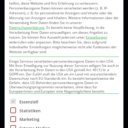
helfen, diese Website und Ihre Erfahrung zu verbessern.
UNSERE LEISTUNGEN
Personenbezogene Daten können verarbeitet werden (z. B. IP-
Adressen), z. B. für personalisierte Anzeigen und Inhalte oder die
Messung von Anzeigen und Inhalten.
Weitere Informationen über die
Verwendung Ihrer Daten finden Sie in unserer
Datenschutzerklärung
.
Es besteht keine Verpflichtung, in die
Verarbeitung Ihrer Daten einzuwilligen, um dieses Angebot zu
nutzen.
Sie können Ihre Auswahl jederzeit unter
Einstellungen
Je nach Bedarf räumen und streuen unsere
widerrufen oder anpassen.
Bitte beachten Sie, dass aufgrund
individueller Einstellungen möglicherweise nicht alle Funktionen der
Mitarbeiter und halten die Straßen für den
Website verfügbar sind.
Verkehr frei – auch an Sonn- und
Einige Services verarbeiten personenbezogene Daten in den USA.
Mit Ihrer Einwilligung zur Nutzung dieser Services willigen Sie auch in
Feiertagen.
die Verarbeitung Ihrer Daten in den USA gemäß Art. 49 (1) lit. a
GDPR ein. Der EuGH stuft die USA als ein Land mit unzureichendem
Datenschutz nach EU-Standards ein. Es besteht beispielsweise die
Gefahr, dass US-Behörden personenbezogene Daten in
Überwachungsprogrammen verarbeiten, ohne dass für
Auch Ihr Firmengelände und Ihre
Europäerinnen und Europäer eine Klagemöglichkeit besteht.
Parkplätze befreien wir mit unseren
Es folgt eine Liste der Service-Gruppen, für die eine 
Essenziell
Fahrzeugen von Eis und Schnee.
Statistiken
Marketing