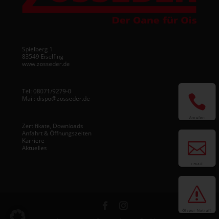
Spielberg 1
83549 Eiselfing
www.zosseder.de
Tel:
08071/9279-0

Mail:
dispo@zosseder.de
Anrufen
Zertifikate, Downloads
Anfahrt & Öffnungszeiten
Karriere

Aktuelles
Email
s
Ölspur Notruf!