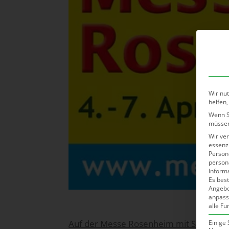
Wir nut
helfen,
Wenn Si
müssen
Wir ve
essenzi
Persone
person
Inform
Es best
Angebo
anpass
alle Fu
Auf der Messe Rosenheim mit Stand ver
Einige 