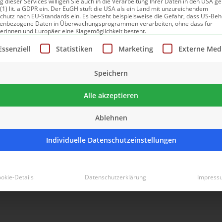
 dieser Services willigen Sie auch in die Verarbeitung Ihrer Daten in den USA 
 (1) lit. a GDPR ein. Der EuGH stuft die USA als ein Land mit unzureichendem
chutz nach EU-Standards ein. Es besteht beispielsweise die Gefahr, dass US-Be
enbezogene Daten in Überwachungsprogrammen verarbeiten, ohne dass für
erinnen und Europäer eine Klagemöglichkeit besteht.
lgt eine Liste der Service-Gruppen, für die eine Einwillig
Essenziell
Statistiken
Marketing
Externe Med
Speichern
se Rosenheim vom 4.- 7. April anzutreffen. Kommen Sie
Alle akzeptieren
irekt vor dem Glückshafen). Informieren Sie sich bei uns
Ablehnen
ainerdienst, Recycling, Entsorgung, Altlastensanierung,
s auf Ihren Besuch.
Individuelle Datenschutzeinstellungen
okie-Details
Datenschutzerklärung
Impress